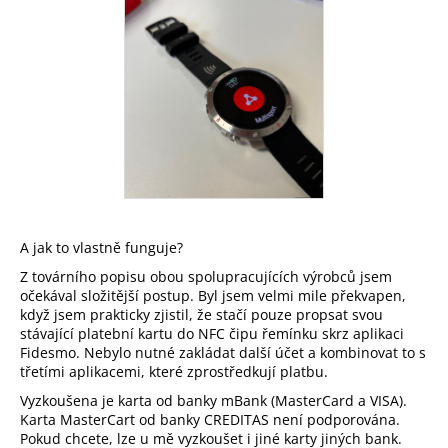
a
j
í
t
?
HLEDAT
A jak to vlastně funguje?
Z továrního popisu obou spolupracujících výrobců jsem
očekával složitější postup. Byl jsem velmi mile překvapen,
když jsem prakticky zjistil, že stačí pouze propsat svou
D
stávající platební kartu do NFC čipu řemínku skrz aplikaci
o
Fidesmo. Nebylo nutné zakládat další účet a kombinovat to s
p
třetími aplikacemi, které zprostředkují platbu.
o
Vyzkoušena je karta od banky mBank (MasterCard a VISA).
r
Karta MasterCart od banky CREDITAS není podporována.
u
Pokud chcete, lze u mě vyzkoušet i jiné karty jiných bank.