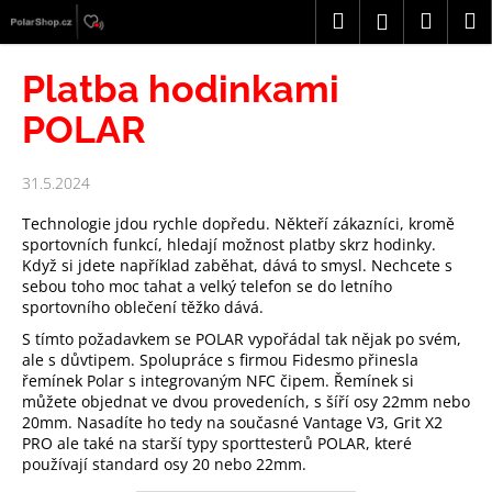
K
Přejít
Hledat
Náku
M
Přihlášení
na
o
obsah
Zpět
Zpět
košík
š
Platba hodinkami
í
C
POLAR
k
o
p
31.5.2024
o
Technologie jdou rychle dopředu. Někteří zákazníci, kromě
t
sportovních funkcí, hledají možnost platby skrz hodinky.
ř
Když si jdete například zaběhat, dává to smysl. Nechcete s
sebou toho moc tahat a velký telefon se do letního
e
sportovního oblečení těžko dává.
b
S tímto požadavkem se POLAR vypořádal tak nějak po svém,
u
ale s důvtipem. Spolupráce s firmou Fidesmo přinesla
j
řemínek Polar s integrovaným NFC čipem. Řemínek si
e
můžete objednat ve dvou provedeních, s šíří osy 22mm nebo
20mm. Nasadíte ho tedy na současné Vantage V3, Grit X2
t
PRO ale také na starší typy sporttesterů POLAR, které
e
používají standard osy 20 nebo 22mm.
n