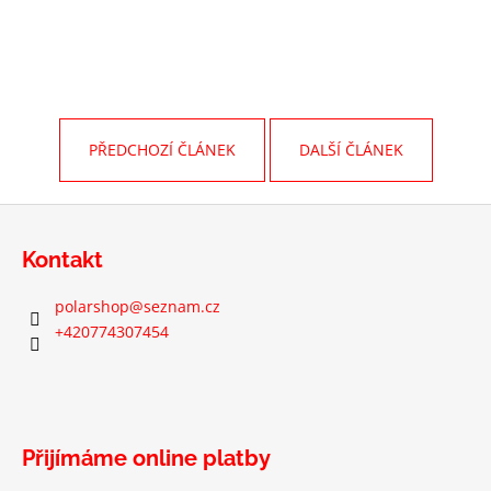
č
u
j
e
m
e
PŘEDCHOZÍ ČLÁNEK
DALŠÍ ČLÁNEK
STRAP
PRO
Z
CHEST
á
-
Kontakt
POPRUH
p
HRUDNÍHO
a
PÁSU
polarshop
@
seznam.cz
t
865
+420774307454
Kč
í
Přijímáme online platby