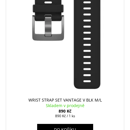
č
t
u
ů
j
e
m
e
BATERIE
CR2025,
PANASONIC
29
Kč
WRIST STRAP SET VANTAGE V BLK M/L
Skladem v prodejně
890 Kč
Měrná
890 Kč / 1 ks
cena:
DO KOŠÍKU