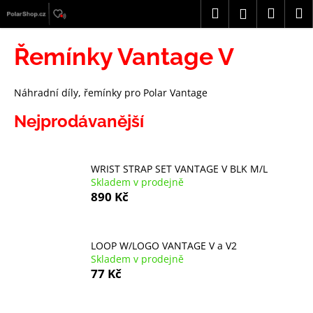
K
Přejít
Hledat
Náku
M
Přihlášení
na
o
obsah
Zpět
Zpět
košík
š
Řemínky Vantage V
í
C
k
o
Náhradní díly, řemínky pro Polar Vantage
p
Nejprodávanější
o
t
ř
WRIST STRAP SET VANTAGE V BLK M/L
Skladem v prodejně
e
890 Kč
b
u
j
LOOP W/LOGO VANTAGE V a V2
e
Skladem v prodejně
77 Kč
t
e
n