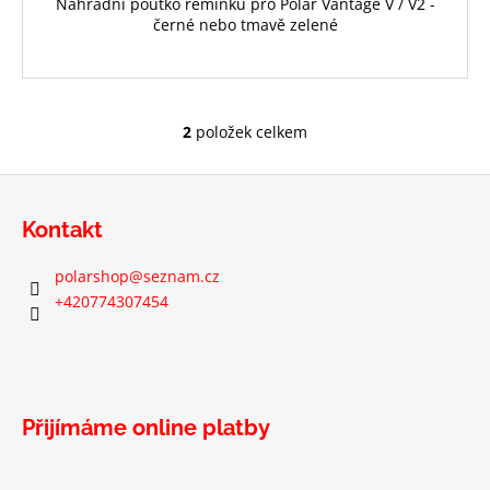
Náhradní poutko řemínku pro Polar Vantage V / V2 -
černé nebo tmavě zelené
2
položek celkem
O
v
Z
l
á
á
Kontakt
d
p
a
a
polarshop
@
seznam.cz
c
t
+420774307454
í
í
p
r
v
k
Přijímáme online platby
y
v
ý