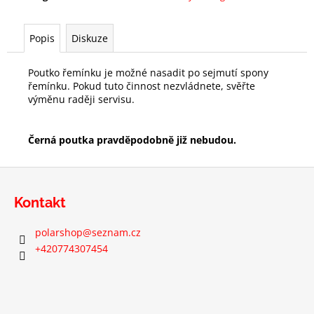
Popis
Diskuze
Poutko řemínku je možné nasadit po sejmutí spony
řemínku. Pokud tuto činnost nezvládnete, svěřte
výměnu raději servisu.
Černá poutka pravděpodobně již nebudou.
Z
á
Kontakt
p
a
polarshop
@
seznam.cz
t
+420774307454
í