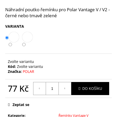
č
u
Náhradní poutko řemínku pro Polar Vantage V / V2 -
j
černé nebo tmavě zelené
e
m
VARIANTA
e
BATERIE
CR2025,
PANASONIC
29
Zvolte variantu
Kč
Kód:
Zvolte variantu
Značka:
POLAR
77 Kč
DO KOŠÍKU
Měrná
cena:
Zeptat se
Kategorie
:
Řemínky Vantage V