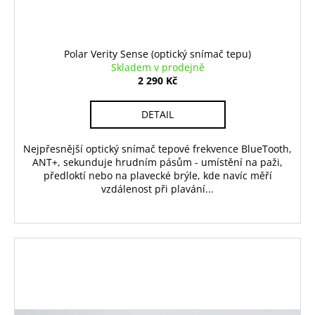
Polar Verity Sense (optický snímač tepu)
Skladem v prodejně
2 290 Kč
DETAIL
Nejpřesnější optický snímač tepové frekvence BlueTooth,
ANT+, sekunduje hrudním pásům - umístění na paži,
předloktí nebo na plavecké brýle, kde navíc měří
vzdálenost při plavání...