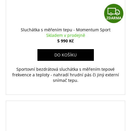
Z
ZDARMA
D
Sluchátka s měřením tepu - Momentum Sport
A
Skladem v prodejně
5 990 Kč
R
DO KOŠÍKU
M
Sportovní bezdrátová sluchátka s měřením tepové
A
frekvence a teploty - nahradí hrudní pás či jiný externí
snímač tepu.