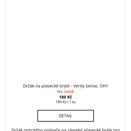
Držák na plavecké brýle - Verity Sense, OH1
Na cestě
180 Kč
Měrná
180 Kč / 1 ks
cena:
DETAIL
Držák optického snímače na závodní plavecké brýle pro