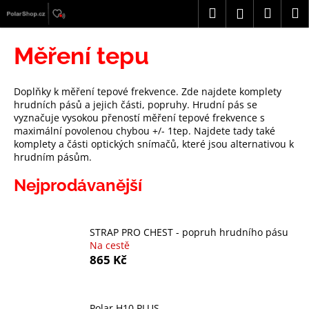
K
Přejít
Hledat
Náku
M
Přihlášení
na
o
obsah
Zpět
Zpět
košík
š
Měření tepu
í
C
k
o
Doplňky k měření tepové frekvence. Zde najdete komplety
hrudních pásů a jejich části, popruhy. Hrudní pás se
p
vyznačuje vysokou přeností měření tepové frekvence s
o
maximální povolenou chybou +/- 1tep. Najdete tady také
komplety a části optických snímačů, které jsou alternativou k
t
hrudním pásům.
ř
e
Nejprodávanější
b
u
STRAP PRO CHEST - popruh hrudního pásu
j
Na cestě
e
865 Kč
t
e
n
Polar H10 PLUS