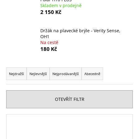
Skladem v prodejně
a
2 150 Kč
j
í
t
Držák na plavecké brýle - Verity Sense,
OH1
?
Na cestě
180 Kč
Ř
HLEDAT
a
Nejdražší
Nejlevnější
Nejprodávanější
Abecedně
z
e
n
D
OTEVŘÍT FILTR
o
í
p
p
V
o
r
ý
r
o
p
u