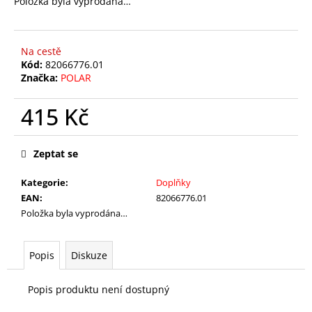
Položka byla vyprodána…
č
u
j
e
Na cestě
m
Kód:
82066776.01
Značka:
POLAR
e
415 Kč
STRAP
PRO
Měrná
CHEST
cena:
Zeptat se
-
POPRUH
HRUDNÍHO
Kategorie
:
Doplňky
PÁSU
EAN
:
82066776.01
865
Položka byla vyprodána…
Kč
Popis
Diskuze
Popis produktu není dostupný