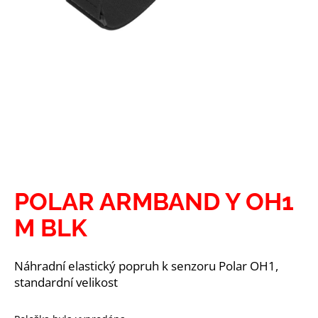
a
j
í
t
?
HLEDAT
POLAR ARMBAND Y OH1
M BLK
D
o
p
Náhradní elastický popruh k senzoru Polar OH1,
o
standardní velikost
r
u