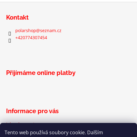
Z
á
Kontakt
p
a
polarshop
@
seznam.cz
t
+420774307454
í
Přijímáme online platby
Informace pro vás
Jak nakupovat
Podmínky ochrany osobních údajů
Tento web používá soubory cookie. Dalším