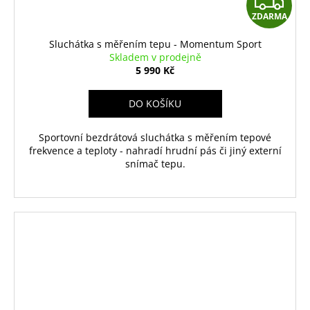
Z
ZDARMA
D
Sluchátka s měřením tepu - Momentum Sport
A
Skladem v prodejně
5 990 Kč
R
DO KOŠÍKU
M
Sportovní bezdrátová sluchátka s měřením tepové
A
frekvence a teploty - nahradí hrudní pás či jiný externí
snímač tepu.