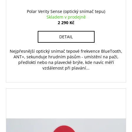
Polar Verity Sense (optický snímač tepu)
Skladem v prodejně
2 290 Kč
DETAIL
Nejpřesnější optický snímač tepové frekvence BlueTooth,
ANT+, sekunduje hrudním pásům - umístění na paži,
předloktí nebo na plavecké brýle, kde navíc měří
vzdálenost při plavání...