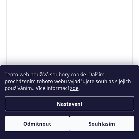
Tento web používá soubory cookie. Dalším
procházením tohoto webu vyjadřujete souhlas s jejich
používáním.. Více informací
zde
.
Nastavení
Odmítnout
Souhlasím
13.-14.8. dovolená, děkuji za pochopení.
POLAR ARMBAND Y OH1 M BLK
Na cestě