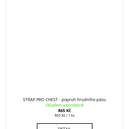
STRAP PRO CHEST - popruh hrudního pásu
Skladem v prodejně
865 Kč
Měrná
865 Kč / 1 ks
cena:
DETAIL