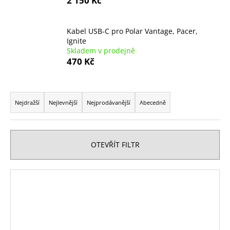
2 150 Kč
a
j
Kabel USB-C pro Polar Vantage, Pacer,
í
Ignite
t
Skladem v prodejně
470 Kč
?
Ř
a
Nejdražší
Nejlevnější
Nejprodávanější
Abecedně
z
HLEDAT
e
n
OTEVŘÍT FILTR
í
D
p
V
o
r
p
ý
o
o
p
r
d
i
u
u
s