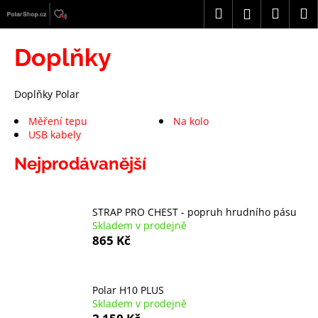
K
Přejít
Hledat
Náku
M
Přihlášení
na
o
obsah
Zpět
Zpět
košík
š
Doplňky
í
C
k
o
Doplňky Polar
p
Měření tepu
Na kolo
o
USB kabely
t
Nejprodávanější
ř
e
b
STRAP PRO CHEST - popruh hrudního pásu
u
Skladem v prodejně
865 Kč
j
e
t
Polar H10 PLUS
e
Skladem v prodejně
n