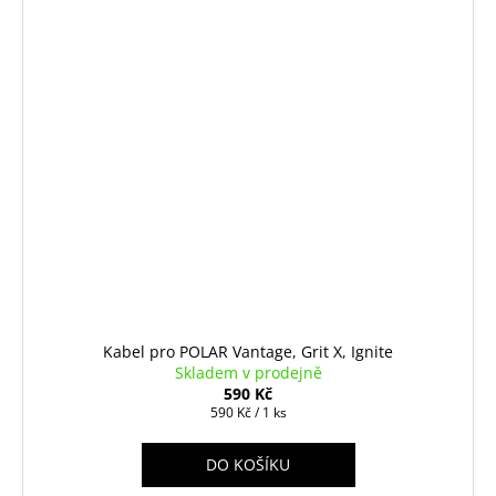
Kabel pro POLAR Vantage, Grit X, Ignite
Skladem v prodejně
590 Kč
Měrná
590 Kč / 1 ks
cena:
DO KOŠÍKU