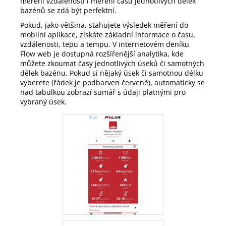
měření vzdálenosti i měření časů jednotlivých délek
bazénů se zdá být perfektní.
Pokud, jako většina, stahujete výsledek měření do
mobilní aplikace, získáte základní informace o času,
vzdálenosti, tepu a tempu. V internetovém deníku
Flow web je dostupná rozšířenější analytika, kde
můžete zkoumat časy jednotlivých úseků či samotných
délek bazénu. Pokud si nějaký úsek či samotnou délku
vyberete (řádek je podbarven červeně), automaticky se
nad tabulkou zobrazí sumář s údaji platnými pro
vybraný úsek.