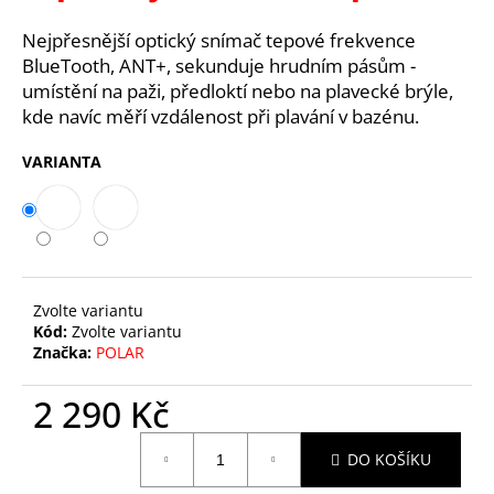
č
u
Nejpřesnější optický snímač tepové frekvence
j
BlueTooth, ANT+, sekunduje hrudním pásům -
e
umístění na paži, předloktí nebo na plavecké brýle,
m
kde navíc měří vzdálenost při plavání v bazénu.
e
VARIANTA
BATERIE
CR2025,
PANASONIC
29
Kč
Zvolte variantu
Kód:
Zvolte variantu
Značka:
POLAR
2 290 Kč
Měrná
DO KOŠÍKU
cena: