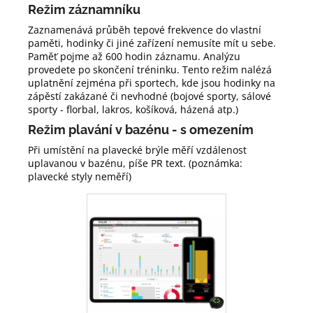
Režim záznamníku
Zaznamenává průběh tepové frekvence do vlastní
paměti, hodinky či jiné zařízení nemusíte mít u sebe.
Paměť pojme až 600 hodin záznamu. Analýzu
provedete po skončení tréninku. Tento režim nalézá
uplatnění zejména při sportech, kde jsou hodinky na
zápěstí zakázané či nevhodné (bojové sporty, sálové
sporty - florbal, lakros, košíková, házená atp.)
Režim plavání v bazénu - s omezením
Při umístění na plavecké brýle měří vzdálenost
uplavanou v bazénu, píše PR text. (poznámka:
plavecké styly neměří)