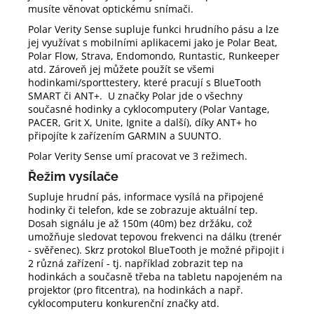
musíte věnovat optickému snímači.
Polar Verity Sense supluje funkci hrudního pásu a lze
jej využívat s mobilními aplikacemi jako je Polar Beat,
Polar Flow, Strava, Endomondo, Runtastic, Runkeeper
atd. Zároveň jej můžete použít se všemi
hodinkami/sporttestery, které pracují s BlueTooth
SMART či ANT+. U značky Polar jde o všechny
současné hodinky a cyklocomputery (Polar Vantage,
PACER, Grit X, Unite, Ignite a další), díky ANT+ ho
připojíte k zařízením GARMIN a SUUNTO.
Polar Verity Sense umí pracovat ve 3 režimech.
Řežim vysílače
Supluje hrudní pás, informace vysílá na připojené
hodinky či telefon, kde se zobrazuje aktuální tep.
Dosah signálu je až 150m (40m) bez držáku, což
umožňuje sledovat tepovou frekvenci na dálku (trenér
- svěřenec). Skrz protokol BlueTooth je možné připojit i
2 různá zařízení - tj. například zobrazit tep na
hodinkách a současně třeba na tabletu napojeném na
projektor (pro fitcentra), na hodinkách a např.
cyklocomputeru konkurenční značky atd.