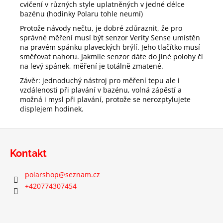
cvičení v různých style uplatněných v jedné délce
bazénu (hodinky Polaru tohle neumí)
Protože návody nečtu, je dobré zdůraznit, že pro
správné měření musí být senzor Verity Sense umístěn
na pravém spánku plaveckých brýlí. Jeho tlačítko musí
směřovat nahoru. Jakmile senzor dáte do jiné polohy či
na levý spánek, měření je totálně zmatené.
Závěr: jednoduchý nástroj pro měření tepu ale i
vzdálenosti při plavání v bazénu, volná zápěstí a
možná i mysl při plavání, protože se nerozptylujete
displejem hodinek.
Z
á
Kontakt
p
a
polarshop
@
seznam.cz
t
+420774307454
í