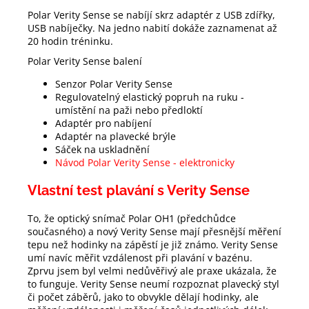
Polar Verity Sense se nabíjí skrz adaptér z USB zdířky,
USB nabíječky. Na jedno nabití dokáže zaznamenat až
20 hodin tréninku.
Polar Verity Sense balení
Senzor Polar Verity Sense
Regulovatelný elastický popruh na ruku -
umístění na paži nebo předloktí
Adaptér pro nabíjení
Adaptér na plavecké brýle
Sáček na uskladnění
Návod Polar Verity Sense - elektronicky
Vlastní test plavání s Verity Sense
To, že optický snímač Polar OH1 (předchůdce
současného) a nový Verity Sense mají přesnější měření
tepu než hodinky na zápěstí je již známo. Verity Sense
umí navíc měřit vzdálenost při plavání v bazénu.
Zprvu jsem byl velmi nedůvěřivý ale praxe ukázala, že
to funguje. Verity Sense neumí rozpoznat plavecký styl
či počet záběrů, jako to obvykle dělají hodinky, ale