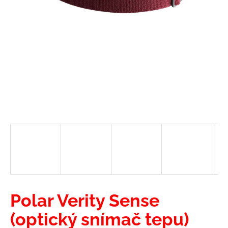
a
j
í
t
?
HLEDAT
D
o
p
Polar Verity Sense
o
r
(optický snímač tepu)
u