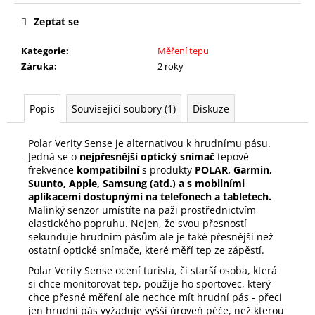
Zeptat se
Kategorie
:
Měření tepu
Záruka
:
2 roky
Popis
Související soubory (1)
Diskuze
Polar Verity Sense je alternativou k hrudnímu pásu.
Jedná se o
nejpřesnější optický snímač
tepové
frekvence
kompatibilní
s produkty
POLAR, Garmin,
Suunto, Apple, Samsung (atd.) a s mobilními
aplikacemi dostupnými na telefonech a tabletech.
Malinký senzor umístíte na paži prostřednictvím
elastického popruhu. Nejen, že svou přesností
sekunduje hrudním pásům ale je také přesnější než
ostatní optické snímače, které měří tep ze zápěstí.
Polar Verity Sense ocení turista, či starší osoba, která
si chce monitorovat tep, použije ho sportovec, který
chce přesné měření ale nechce mít hrudní pás - přeci
jen hrudní pás vyžaduje vyšší úroveň péče, než kterou