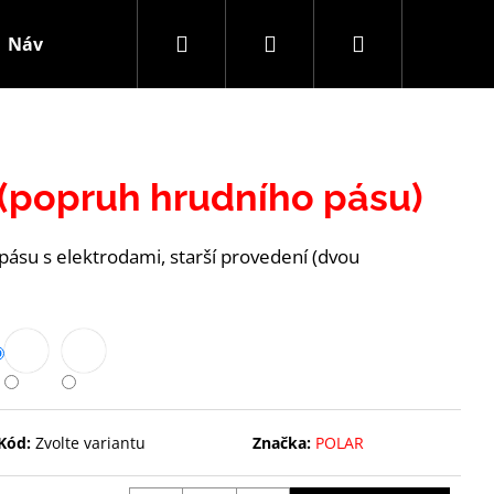
Hledat
Přihlášení
Nákupní
Návody-rady
Polar Novinky
Kontakt
Obch
košík
(popruh hrudního pásu)
ásu s elektrodami, starší provedení (dvou
Kód:
Zvolte variantu
Značka:
POLAR
S