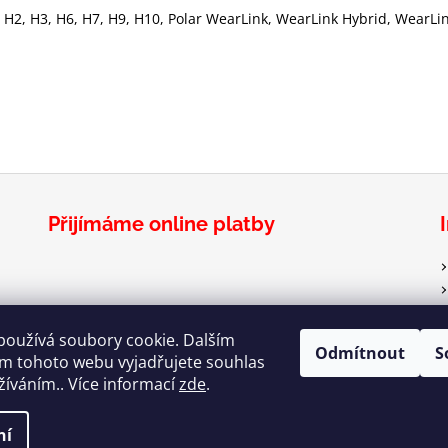
, H2, H3, H6, H7, H9, H10, Polar WearLink, WearLink Hybrid, WearLi
Přijímáme online platby
používá soubory cookie. Dalším
Odmítnout
S
m tohoto webu vyjadřujete souhlas
užíváním.. Více informací
zde
.
zena.
ní