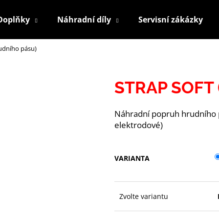
Doplňky
Náhradní díly
Servisní zákázky
udního pásu)
Co potřebujete najít?
STRAP SOFT 
HLEDAT
Náhradní popruh hrudního p
elektrodové)
Doporučujeme
VARIANTA
Zvolte variantu
HOLDER BATTERY SENSOR H10, HXX
POLAR H10 PLU