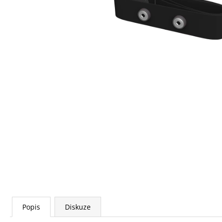
HRUDNÍHO PÁSU
865 Kč
Popis
Diskuze