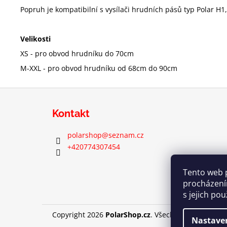
Popruh je kompatibilní s vysílači hrudních pásů typ Polar H1
Velikosti
XS - pro obvod hrudníku do 70cm
M-XXL - pro obvod hrudníku od 68cm do 90cm
Z
á
Kontakt
p
a
polarshop
@
seznam.cz
t
+420774307454
í
Tento web 
procházení
s jejich po
Copyright 2026
PolarShop.cz
. Všechna práva vyhra
Nastave