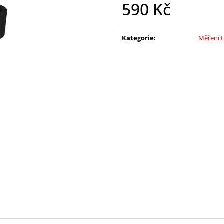
590 Kč
65 Kč
2 150 Kč
Měrná
cena:
Kategorie
:
Měření 