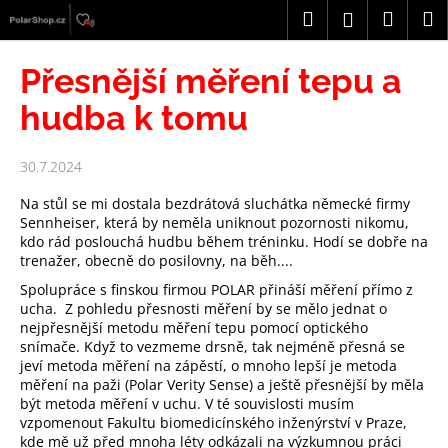
K
Přejít
Hledat
Náku
M
Přihlášení
na
o
obsah
Zpět
Zpět
košík
š
Přesnější měření tepu a
í
C
hudba k tomu
k
o
p
30.7.2024
o
Na stůl se mi dostala bezdrátová sluchátka německé firmy
t
Sennheiser, která by neměla uniknout pozornosti nikomu,
ř
kdo rád poslouchá hudbu během tréninku. Hodí se dobře na
trenažer, obecně do posilovny, na běh....
e
b
Spolupráce s finskou firmou POLAR přináší měření přímo z
ucha. Z pohledu přesnosti měření by se mělo jednat o
u
nejpřesnější metodu měření tepu pomocí optického
j
snímače. Když to vezmeme drsně, tak nejméně přesná se
e
jeví metoda měření na zápěstí, o mnoho lepší je metoda
měření na paži (Polar Verity Sense) a ještě přesnější by měla
t
být metoda měření v uchu. V té souvislosti musím
e
vzpomenout Fakultu biomedicínského inženýrství v Praze,
kde mě už před mnoha léty odkázali na výzkumnou práci
n