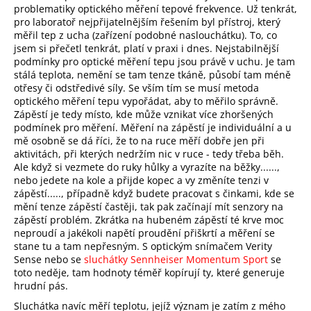
problematiky optického měření tepové frekvence. Už tenkrát,
a
pro laboratoř nejpřijatelnějším řešením byl přístroj, který
j
měřil tep z ucha (zařízení podobné naslouchátku). To, co
jsem si přečetl tenkrát, platí v praxi i dnes. Nejstabilnější
í
podmínky pro optické měření tepu jsou právě v uchu. Je tam
t
stálá teplota, nemění se tam tenze tkáně, působí tam méně
?
otřesy či odstředivé síly. Se vším tím se musí metoda
optického měření tepu vypořádat, aby to měřilo správně.
Zápěstí je tedy místo, kde může vznikat více zhoršených
podmínek pro měření. Měření na zápěstí je individuální a u
mě osobně se dá říci, že to na ruce měří dobře jen při
aktivitách, při kterých nedržím nic v ruce - tedy třeba běh.
HLEDAT
Ale když si vezmete do ruky hůlky a vyrazíte na běžky......,
nebo jedete na kole a přijde kopec a vy změníte tenzi v
zápěstí....., případně když budete pracovat s činkami, kde se
mění tenze zápěstí častěji, tak pak začínají mít senzory na
zápěstí problém. Zkrátka na hubeném zápěstí té krve moc
D
neproudí a jakékoli napětí proudění přiškrtí a měření se
o
stane tu a tam nepřesným. S optickým snímačem Verity
p
Sense nebo se
sluchátky Sennheiser Momentum Sport
se
o
toto neděje, tam hodnoty téměř kopírují ty, které generuje
r
hrudní pás.
u
Sluchátka navíc měří teplotu, jejíž význam je zatím z mého