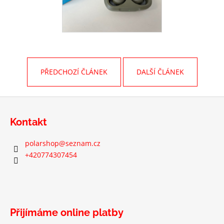
PŘEDCHOZÍ ČLÁNEK
DALŠÍ ČLÁNEK
Z
á
Kontakt
p
a
polarshop
@
seznam.cz
t
+420774307454
í
Přijímáme online platby