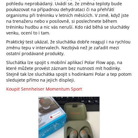
č
pohledu neprobádaný. Uvádí se, že změna teploty bude
u
poukazovat na případnou dehydrataci či na přehřátí
j
organismu při tréninku v letních měsících. V zimě, když jste
e
na trenažeru nebo v posilovně, si poslechnete během
tréninku hudbu a nic vás neruší. Kdo rád běhá se sluchátky
m
venku, ocení to i tam.
e
Praktický test ukázal, že sluchátka dobře reagují i na rychlou
změnu tepu v intervalech. Nezbývá než je zařadit mezi
POLAR
ostatní prodávané produkty.
H10
Sluchátka lze spojit s mobilní aplikací Polar Flow app, na
PLUS
které můžete provést záznam bez nutnosti mít hodinky.
2
Stejně tak lze sluchátka spojit s hodinkami Polar a tep potom
150
sledujete přímo na jejich displeji.
Kč
Koupit Sennheiser Momentum Sport