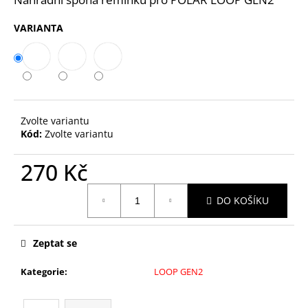
č
u
VARIANTA
j
e
m
e
WRIST
Zvolte variantu
STRAP
Kód:
Zvolte variantu
SET
VANTAGE
270 Kč
V
BLK
M/L
Měrná
DO KOŠÍKU
cena:
890
Kč
Zeptat se
Kategorie
:
LOOP GEN2