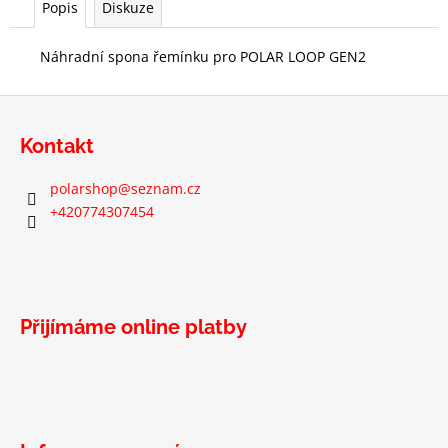
Popis
Diskuze
Náhradní spona řemínku pro POLAR LOOP GEN2
Z
á
Kontakt
p
a
polarshop
@
seznam.cz
t
+420774307454
í
Přijímáme online platby