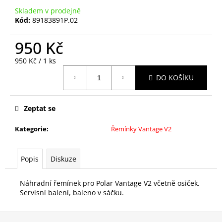
č
Skladem v prodejně
u
Kód:
89183891P.02
j
e
950 Kč
m
e
Měrná
950 Kč / 1 ks
cena:
DO KOŠÍKU
HOLDER
BATTERY
SENSOR
Zeptat se
H10,
HXX
Kategorie
:
Řemínky Vantage V2
65
Kč
Popis
Diskuze
Náhradní řemínek pro Polar Vantage V2 včetně osiček.
Servisní balení, baleno v sáčku.
Z