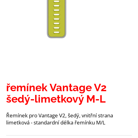
a
j
í
t
?
HLEDAT
řemínek Vantage V2
šedý-limetkový M-L
D
o
p
Řemínek pro Vantage V2, šedý, vnitřní strana
o
limetková - standardní délka řemínku M/L
r
u