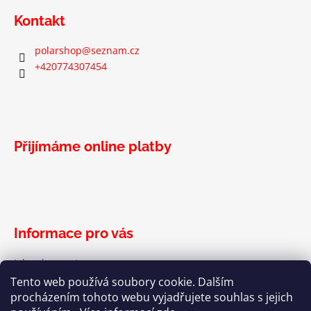
á
Kontakt
p
a
polarshop
@
seznam.cz
t
+420774307454
í
Přijímáme online platby
Informace pro vás
Jak nakupovat
Podmínky ochrany osobních údajů
Tento web používá soubory cookie. Dalším
Obchodní podmínky
procházením tohoto webu vyjadřujete souhlas s jejich
Formulář pro vrácení