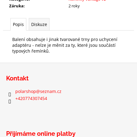
Záruka
:
2 roky
Popis
Diskuze
Balení obsahuje i jinak tvarované trny pro uchycení
adaptéru - nelze je měnit za ty, které jsou součástí
typových řemínků.
Z
á
Kontakt
p
a
polarshop
@
seznam.cz
t
+420774307454
í
Přijímáme online platby