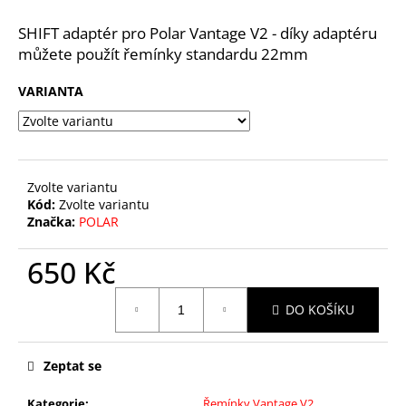
č
u
SHIFT adaptér pro Polar Vantage V2 - díky adaptéru
j
můžete použít řemínky standardu 22mm
e
m
VARIANTA
e
HOLDER
BATTERY
SENSOR
Zvolte variantu
H10,
Kód:
Zvolte variantu
HXX
Značka:
POLAR
65
Kč
650 Kč
Měrná
DO KOŠÍKU
cena:
Zeptat se
Kategorie
:
Řemínky Vantage V2