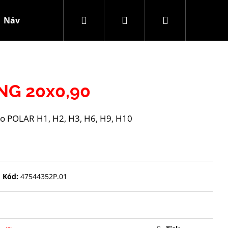
Hledat
Přihlášení
Nákupní
Návody-rady
Polar Novinky
Kontakt
Obch
košík
NG 20x0,90
ro POLAR H1, H2, H3, H6, H9, H10
Kód:
47544352P.01
S