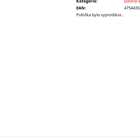
Kategorie
:
Baterie a
65 Kč
2 150 Kč
EAN
:
4754435
Položka byla vyprodána…