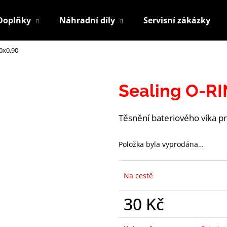
Doplňky
Náhradní díly
Servisní zákázky
0x0,90
Co potřebujete najít?
Sealing O-RI
HLEDAT
Těsnění bateriového víka p
Doporučujeme
Položka byla vyprodána…
Na cestě
30 Kč
Měrná
HOLDER BATTERY SENSOR H10, HXX
POLAR H10 PLU
cena: